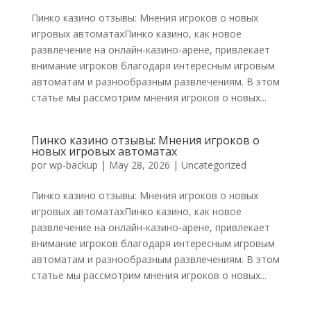
Пинко казино отзывы: Мнения игроков о новых
игровых автоматахПинко казино, как новое
развлечение на онлайн-казино-арене, привлекает
внимание игроков благодаря интересным игровым
автоматам и разнообразным развлечениям. В этом
статье мы рассмотрим мнения игроков о новых...
Пинко казино отзывы: Мнения игроков о
новых игровых автоматах
por
wp-backup
|
May 28, 2026
|
Uncategorized
Пинко казино отзывы: Мнения игроков о новых
игровых автоматахПинко казино, как новое
развлечение на онлайн-казино-арене, привлекает
внимание игроков благодаря интересным игровым
автоматам и разнообразным развлечениям. В этом
статье мы рассмотрим мнения игроков о новых...