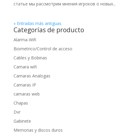
статье мы рассмотрим мнения игроков о новых...
« Entradas más antiguas
Categorías de producto
Alarma-Wifi
Biometrico/Control de acceso
Cables y Bobinas
Camara wifi
Camaras Analogas
Camaras IP
camaras web
Chapas
Dvr
Gabinete
Memorias y discos duros