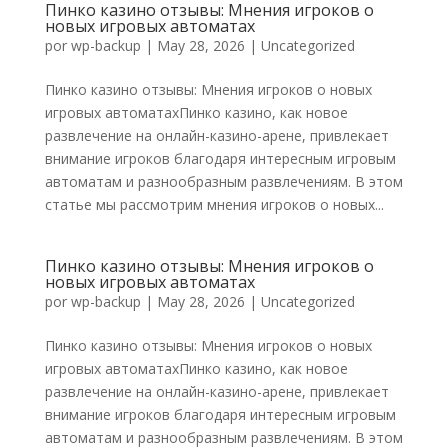
Пинко казино отзывы: Мнения игроков о
новых игровых автоматах
por
wp-backup
|
May 28, 2026
|
Uncategorized
Пинко казино отзывы: Мнения игроков о новых
игровых автоматахПинко казино, как новое
развлечение на онлайн-казино-арене, привлекает
внимание игроков благодаря интересным игровым
автоматам и разнообразным развлечениям. В этом
статье мы рассмотрим мнения игроков о новых...
Пинко казино отзывы: Мнения игроков о
новых игровых автоматах
por
wp-backup
|
May 28, 2026
|
Uncategorized
Пинко казино отзывы: Мнения игроков о новых
игровых автоматахПинко казино, как новое
развлечение на онлайн-казино-арене, привлекает
внимание игроков благодаря интересным игровым
автоматам и разнообразным развлечениям. В этом