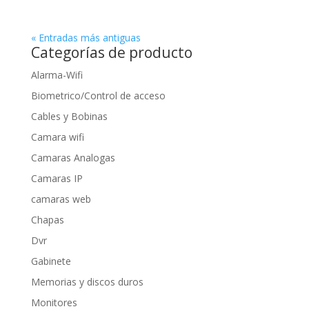
« Entradas más antiguas
Categorías de producto
Alarma-Wifi
Biometrico/Control de acceso
Cables y Bobinas
Camara wifi
Camaras Analogas
Camaras IP
camaras web
Chapas
Dvr
Gabinete
Memorias y discos duros
Monitores