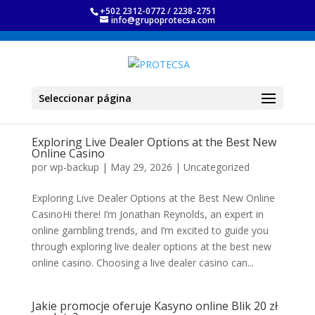
+502 2312-0772 / 2238-2751
info@grupoprotecsa.com
Seleccionar página
Exploring Live Dealer Options at the Best New
Online Casino
por
wp-backup
|
May 29, 2026
|
Uncategorized
Exploring Live Dealer Options at the Best New Online
CasinoHi there! I’m Jonathan Reynolds, an expert in
online gambling trends, and I’m excited to guide you
through exploring live dealer options at the best new
online casino. Choosing a live dealer casino can...
Jakie promocje oferuje Kasyno online Blik 20 zł