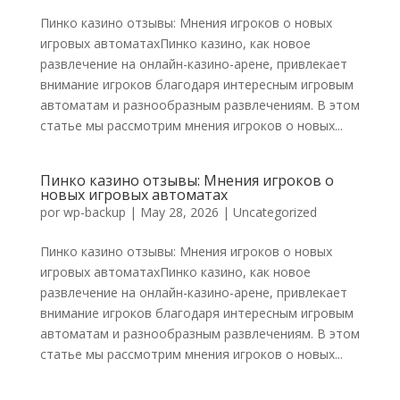
Пинко казино отзывы: Мнения игроков о новых
игровых автоматахПинко казино, как новое
развлечение на онлайн-казино-арене, привлекает
внимание игроков благодаря интересным игровым
автоматам и разнообразным развлечениям. В этом
статье мы рассмотрим мнения игроков о новых...
Пинко казино отзывы: Мнения игроков о
новых игровых автоматах
por
wp-backup
|
May 28, 2026
|
Uncategorized
Пинко казино отзывы: Мнения игроков о новых
игровых автоматахПинко казино, как новое
развлечение на онлайн-казино-арене, привлекает
внимание игроков благодаря интересным игровым
автоматам и разнообразным развлечениям. В этом
статье мы рассмотрим мнения игроков о новых...