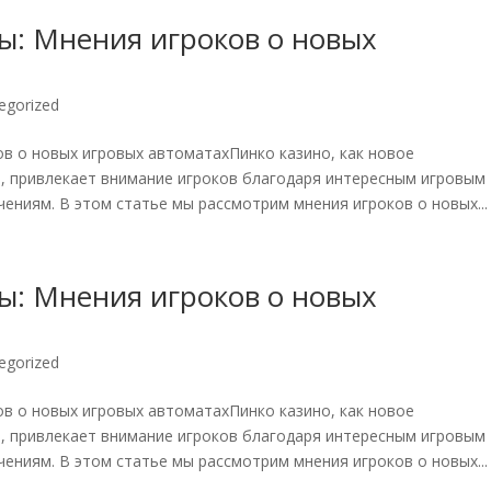
ы: Мнения игроков о новых
egorized
ов о новых игровых автоматахПинко казино, как новое
е, привлекает внимание игроков благодаря интересным игровым
ениям. В этом статье мы рассмотрим мнения игроков о новых...
ы: Мнения игроков о новых
egorized
ов о новых игровых автоматахПинко казино, как новое
е, привлекает внимание игроков благодаря интересным игровым
ениям. В этом статье мы рассмотрим мнения игроков о новых...