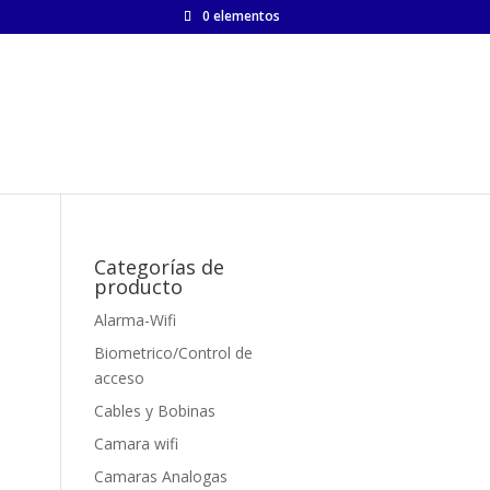
0 elementos
Categorías de
producto
Alarma-Wifi
Biometrico/Control de
acceso
Cables y Bobinas
Camara wifi
Camaras Analogas