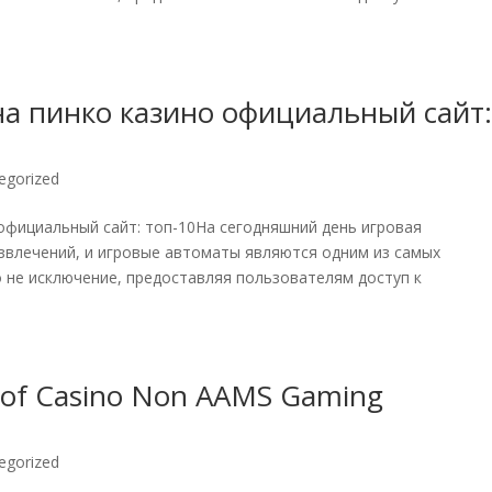
а пинко казино официальный сайт:
egorized
официальный сайт: топ-10На сегодняшний день игровая
звлечений, и игровые автоматы являются одним из самых
 не исключение, предоставляя пользователям доступ к
ls of Casino Non AAMS Gaming
egorized