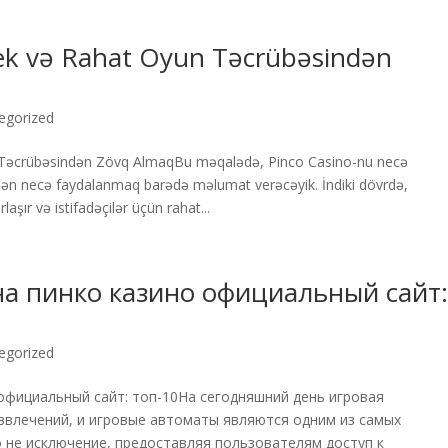
ek və Rahat Oyun Təcrübəsindən
egorized
 Təcrübəsindən Zövq AlmaqBu məqalədə, Pinco Casino-nu necə
dən necə faydalanmaq barədə məlumat verəcəyik. İndiki dövrdə,
şır və istifadəçilər üçün rahat...
а пинко казино официальный сайт:
egorized
официальный сайт: топ-10На сегодняшний день игровая
звлечений, и игровые автоматы являются одним из самых
 не исключение, предоставляя пользователям доступ к