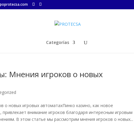
poprotecsa.com
Categorías
ы: Мнения игроков о новых
egorized
ов о новых игровых автоматахПинко казино, как новое
е, привлекает внимание игроков благодаря интересным игровым
ениям. В этом статье мы рассмотрим мнения игроков о новых...