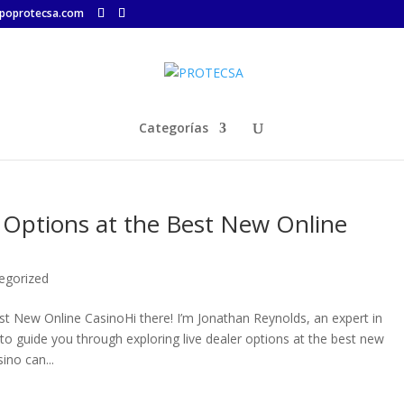
poprotecsa.com
Categorías
r Options at the Best New Online
egorized
st New Online CasinoHi there! I’m Jonathan Reynolds, an expert in
 to guide you through exploring live dealer options at the best new
ino can...