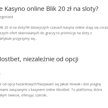
e Kasyno online Blik 20 zł na sloty?
egorized
ik 20 zł na sloty?W dzisiejszych czasach kasyna online stają się cora
wszych ofert skierowanych do graczy to promocje na sloty z
rtykule przyjrzymy się...
ostbet, niezależnie od opcji
o
nie od opcji hazardowych?Nazywam się Jakub Nowak i dziś pragnę
niami związanymi z kasynem online Mostbet. To platforma, która
ym świecie, oferując szeroki...