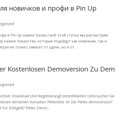
ля новичков и профи в Pin Up
egorized
офи в Pin Up казино КазахстанВ этой статье мы рассмотрим
Up казино Казахстан, которые подойдут как новичкам, так и
рах не только зависит от удачи, но и от...
nner Kostenlosen Demoversion Zu Dem
egorized
rechnet Download Und RegistrierungContentWarten! Untersuchen Sie
enlosen Versionen Vonseiten PlinkoWas Ist Die Plinko-demoversion?
 Für Echtgeld? Plinko Demo...