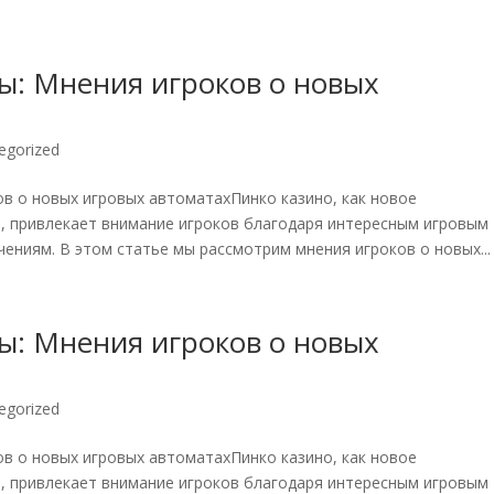
ы: Мнения игроков о новых
egorized
ов о новых игровых автоматахПинко казино, как новое
е, привлекает внимание игроков благодаря интересным игровым
ениям. В этом статье мы рассмотрим мнения игроков о новых...
ы: Мнения игроков о новых
egorized
ов о новых игровых автоматахПинко казино, как новое
е, привлекает внимание игроков благодаря интересным игровым