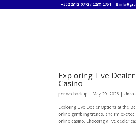
+502 2312-0772 / 2238-2751
info@gru
Exploring Live Deale
Casino
por
wp-backup
|
May 29, 2026
|
Uncat
Exploring Live Dealer Options at the Be
online gambling trends, and I’m excited
online casino. Choosing a live dealer cas