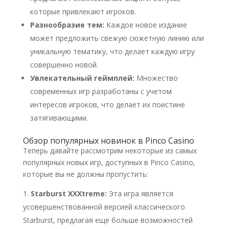
которые привлекают игроков.
Разнообразие тем:
Каждое новое издание
может предложить свежую сюжетную линию или
уникальную тематику, что делает каждую игру
совершенно новой.
Увлекательный геймплей:
Множество
современных игр разработаны с учетом
интересов игроков, что делает их поистине
затягивающими.
Обзор популярных новинок в Pinco Casino
Теперь давайте рассмотрим некоторые из самых
популярных новых игр, доступных в Pinco Casino,
которые вы не должны пропустить:
Starburst XXXtreme:
Эта игра является
усовершенствованной версией классического
Starburst, предлагая еще больше возможностей