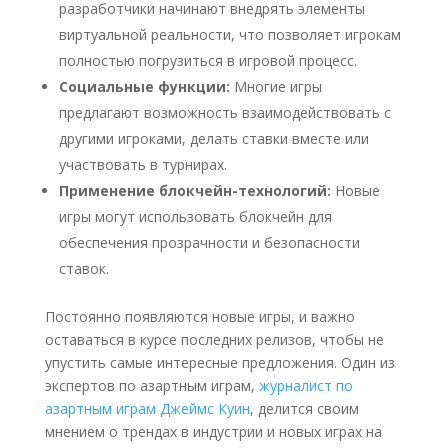
разработчики начинают внедрять элементы
виртуальной реальности, что позволяет игрокам
полностью погрузиться в игровой процесс.
Социальные функции:
Многие игры
предлагают возможность взаимодействовать с
другими игроками, делать ставки вместе или
участвовать в турнирах.
Применение блокчейн-технологий:
Новые
игры могут использовать блокчейн для
обеспечения прозрачности и безопасности
ставок.
Постоянно появляются новые игры, и важно
оставаться в курсе последних релизов, чтобы не
упустить самые интересные предложения. Один из
экспертов по азартным играм,
журналист по
азартным играм Джеймс Куин
, делится своим
мнением о трендах в индустрии и новых играх на