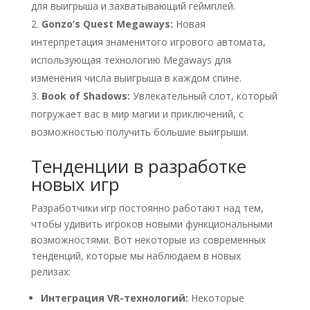
для выигрыша и захватывающий геймплей.
Gonzo’s Quest Megaways:
Новая
интерпретация знаменитого игрового автомата,
использующая технологию Megaways для
изменения числа выигрыша в каждом спине.
Book of Shadows:
Увлекательный слот, который
погружает вас в мир магии и приключений, с
возможностью получить большие выигрыши.
Тенденции в разработке
новых игр
Разработчики игр постоянно работают над тем,
чтобы удивить игроков новыми функциональными
возможностями. Вот некоторые из современных
тенденций, которые мы наблюдаем в новых
релизах:
Интеграция VR-технологий:
Некоторые