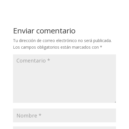
Enviar comentario
Tu dirección de correo electrónico no será publicada.
Los campos obligatorios están marcados con
*