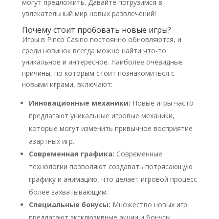
могут предложить. Давайте погрузимся в
увлекательный мир новых развлечений!
Почему стоит пробовать новые игры?
Игры в Pinco Casino постоянно обновляются, и
среди новинок всегда можно найти что-то
уникальное и интересное. Наиболее очевидные
причины, по которым стоит познакомиться с
новыми играми, включают:
Инновационные механики:
Новые игры часто
предлагают уникальные игровые механики,
которые могут изменить привычное восприятие
азартных игр.
Современная графика:
Современные
технологии позволяют создавать потрясающую
графику и анимацию, что делает игровой процесс
более захватывающим.
Специальные бонусы:
Множество новых игр
предлагают эксклюзивные акции и бонусы,