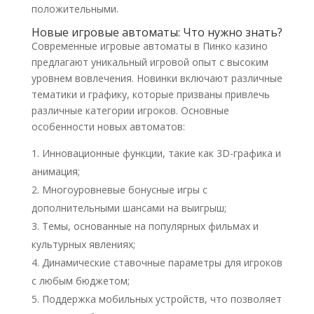
положительными.
Новые игровые автоматы: Что нужно знать?
Современные игровые автоматы в Пинко казино
предлагают уникальный игровой опыт с высоким
уровнем вовлечения. Новинки включают различные
тематики и графику, которые призваны привлечь
различные категории игроков. Основные
особенности новых автоматов:
Инновационные функции, такие как 3D-графика и
анимация;
Многоуровневые бонусные игры с
дополнительными шансами на выигрыш;
Темы, основанные на популярных фильмах и
культурных явлениях;
Динамические ставочные параметры для игроков
с любым бюджетом;
Поддержка мобильных устройств, что позволяет