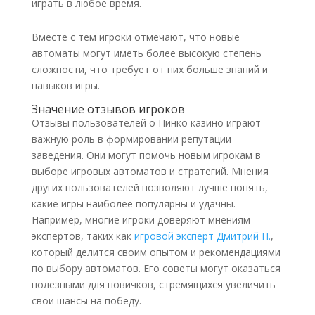
играть в любое время.
Вместе с тем игроки отмечают, что новые
автоматы могут иметь более высокую степень
сложности, что требует от них больше знаний и
навыков игры.
Значение отзывов игроков
Отзывы пользователей о Пинко казино играют
важную роль в формировании репутации
заведения. Они могут помочь новым игрокам в
выборе игровых автоматов и стратегий. Мнения
других пользователей позволяют лучше понять,
какие игры наиболее популярны и удачны.
Например, многие игроки доверяют мнениям
экспертов, таких как
игровой эксперт Дмитрий П.
,
который делится своим опытом и рекомендациями
по выбору автоматов. Его советы могут оказаться
полезными для новичков, стремящихся увеличить
свои шансы на победу.