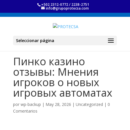
+502 2312-0772 / 2238-2751
info@grupoprotecsa.com
Seleccionar página
Пинко казино
отзывы: Мнения
игроков о новых
игровых автоматах
por
wp-backup
|
May 28, 2026
|
Uncategorized
|
0
Comentarios