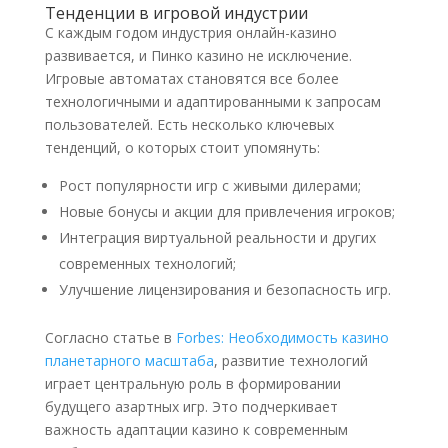
Тенденции в игровой индустрии
С каждым годом индустрия онлайн-казино
развивается, и Пинко казино не исключение.
Игровые автоматах становятся все более
технологичными и адаптированными к запросам
пользователей. Есть несколько ключевых
тенденций, о которых стоит упомянуть:
Рост популярности игр с живыми дилерами;
Новые бонусы и акции для привлечения игроков;
Интеграция виртуальной реальности и других
современных технологий;
Улучшение лицензирования и безопасность игр.
Согласно статье в
Forbes: Необходимость казино
планетарного масштаба
, развитие технологий
играет центральную роль в формировании
будущего азартных игр. Это подчеркивает
важность адаптации казино к современным