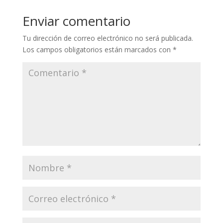
Enviar comentario
Tu dirección de correo electrónico no será publicada.
Los campos obligatorios están marcados con
*