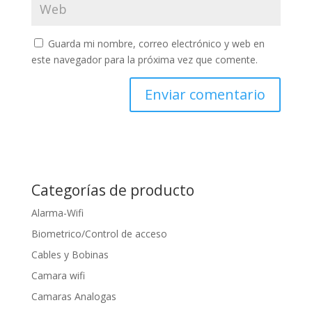
Guarda mi nombre, correo electrónico y web en
este navegador para la próxima vez que comente.
Categorías de producto
Alarma-Wifi
Biometrico/Control de acceso
Cables y Bobinas
Camara wifi
Camaras Analogas