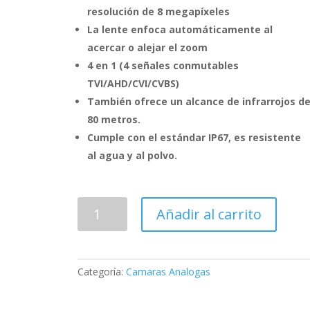
resolución de 8 megapíxeles
La lente enfoca automáticamente al
acercar o alejar el zoom
4 en 1 (4 señales conmutables
TVI/AHD/CVI/CVBS)
También ofrece un alcance de infrarrojos d
80 metros.
Cumple con el estándar IP67, es resistente
al agua y al polvo.
Cámara
Añadir al carrito
bala
varifocal
motorizada
4K
Categoría:
Camaras Analogas
DS-
2CE19U1T-