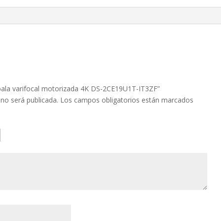
IT3ZF
cantidad
 bala varifocal motorizada 4K DS-2CE19U1T-IT3ZF”
 no será publicada.
Los campos obligatorios están marcados