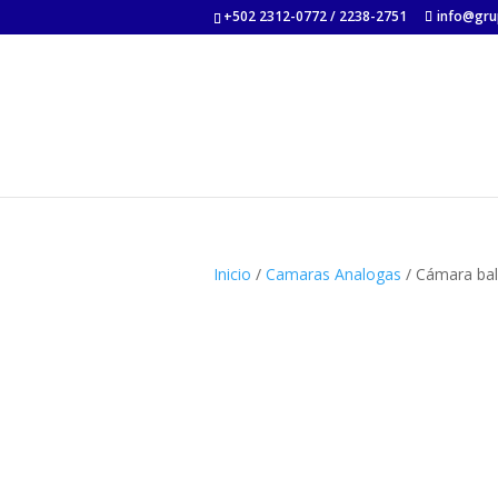
+502 2312-0772 / 2238-2751
info@gru
Inicio
/
Camaras Analogas
/ Cámara bal