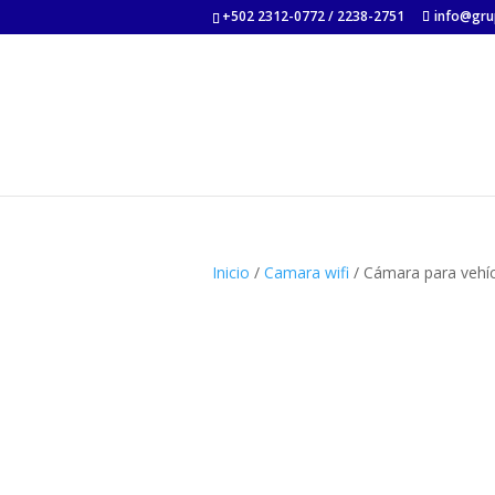
+502 2312-0772 / 2238-2751
info@gru
Inicio
/
Camara wifi
/ Cámara para vehí