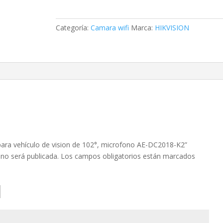
vehículo
de
vision
Categoría:
Camara wifi
Marca:
HIKVISION
de
102°,
microfono
AE-
DC2018-
K2
cantidad
para vehículo de vision de 102°, microfono AE-DC2018-K2”
 no será publicada.
Los campos obligatorios están marcados