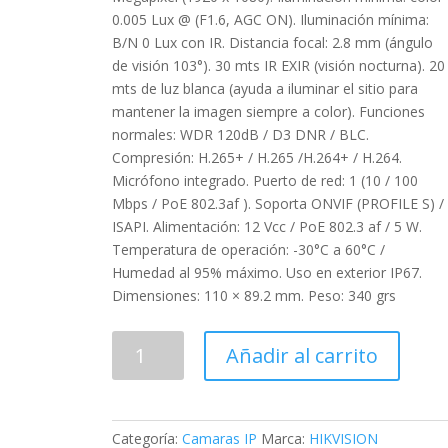
0.005 Lux @ (F1.6, AGC ON). Iluminación mínima:
B/N 0 Lux con IR. Distancia focal: 2.8 mm (ángulo
de visión 103°). 30 mts IR EXIR (visión nocturna). 20
mts de luz blanca (ayuda a iluminar el sitio para
mantener la imagen siempre a color). Funciones
normales: WDR 120dB / D3 DNR / BLC.
Compresión: H.265+ / H.265 /H.264+ / H.264.
Micrófono integrado. Puerto de red: 1 (10 / 100
Mbps / PoE 802.3af ). Soporta ONVIF (PROFILE S) /
ISAPI. Alimentación: 12 Vcc / PoE 802.3 af / 5 W.
Temperatura de operación: -30°C a 60°C /
Humedad al 95% máximo. Uso en exterior IP67.
Dimensiones: 110 × 89.2 mm. Peso: 340 grs
DS-
Añadir al carrito
2CD1323G2-
LIU
Cámara
IP
Categoría:
Camaras IP
Marca:
HIKVISION