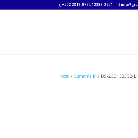
+502 2312-0772 / 2238-2751
info@gru
Inicio
/
Camaras IP
/ DS-2CD1323G2-LIU