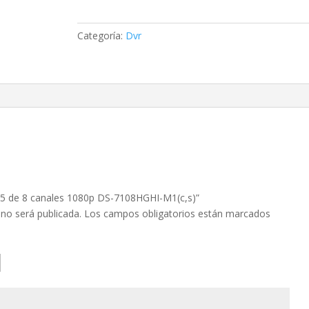
de
8
canales
Categoría:
Dvr
1080p
DS-
7108HGHI-
M1(c,s)
cantidad
265 de 8 canales 1080p DS-7108HGHI-M1(c,s)”
 no será publicada.
Los campos obligatorios están marcados