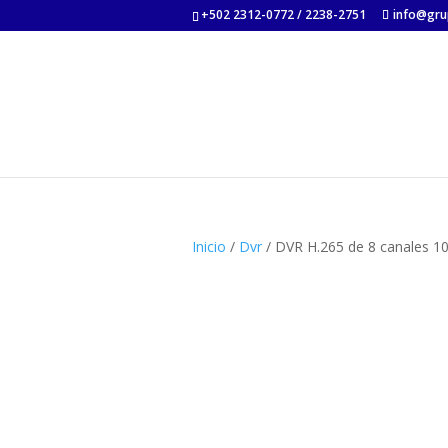
+502 2312-0772 / 2238-2751
info@gru
Inicio
/
Dvr
/ DVR H.265 de 8 canales 